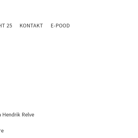
HT 25
KONTAKT
E-POOD
a Hendrik Relve
re