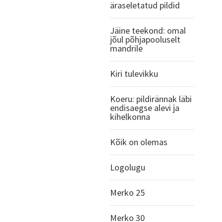
äraseletatud pildid
Jäine teekond: omal
jõul põhjapooluselt
mandrile
Kiri tulevikku
Koeru: pildirännak läbi
endisaegse alevi ja
kihelkonna
Kõik on olemas
Logolugu
Merko 25
Merko 30