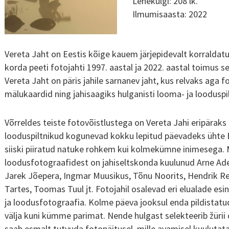
Lehekülgi: 208 lk.
Ilmumisaasta: 2022
Vereta Jaht on Eestis kõige kauem järjepidevalt korralda
korda peeti fotojahti 1997. aastal ja 2022. aastal toimus 
Vereta Jaht on päris jahile sarnanev jaht, kus relvaks ag
mälukaardid ning jahisaagiks hulganisti looma- ja looduspil
Võrreldes teiste fotovõistlustega on Vereta Jahi eripäraks
looduspiltnikud kogunevad kokku lepitud päevadeks ühte Ee
siiski piiratud natuke rohkem kui kolmekümne inimesega.
loodusfotograafidest on jahiseltskonda kuulunud Arne Ade
Jarek Jõepera, Ingmar Muusikus, Tõnu Noorits, Hendrik R
Tartes, Toomas Tuul jt. Fotojahil osalevad eri elualade esin
ja loodusfotograafia. Kolme päeva jooksul enda pildistatud
välja kuni kümme parimat. Nende hulgast selekteerib žürii
saab esmalt tutvuda fotonäitusel, mille avamisel kuulutata