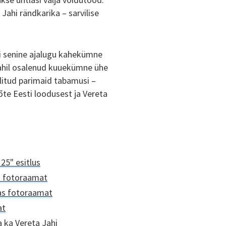
Jahi rändkarika – sarvilise
hi senine ajalugu kahekümne
 Jahil osalenud kuuekümne ühe
valitud parimaid tabamusi –
te Eesti loodusest ja Vereta
25" esitlus
" fotoraamat
kas fotoraamat
at
 ka Vereta Jahi