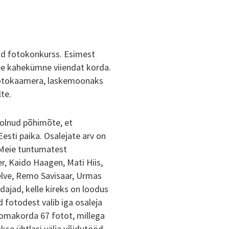
tud fotokonkurss. Esimest
see kahekümne viiendat korda.
a fotokaamera, laskemoonaks
te.
 olnud põhimõte, et
sti paika. Osalejate arv on
 Meie tuntumatest
r, Kaido Haagen, Mati Hiis,
elve, Remo Savisaar, Urmas
dajad, kelle kireks on loodus
 fotodest valib iga osaleja
 omakorda 67 fotot, millega
kse ühtlasi välja võidutööd.