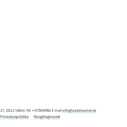
7, 10111 Tallinn Tel. +3725047881 E-mail
info@aastaraamat.ee
Privaatsuspoliitika
Müügitingimused