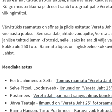
Kõige meisterlikuma pildi eest saab fotograaf pähe Vereta 
viikingimütsi.
Värvitrükis raamatus on sõnas ja pildis esitatud Vereta Ja
viie aasta jooksul. See sisaldab jahtide võidupilte, Vereta
jahilise tehtud lemmikfotosid, neile lisaks ka eraldi välja 
kokku üle 250 foto. Raamatu lõpus on ingliskeelne kokkuvõ
Jahist.
Meediakajastus
Eesti Jahimeeste Selts -
Toimus raamatu "Vereta Jaht 
Selve Pitsal, Loodusveeb -
Ilmunud on "Vereta Jaht 25
Postimees -
Vereta Jahi parimast saagist ilmus kõne
Järva Teataja -
Ilmunud on "Vereta Jaht 25" fotoraam
Raimu Hanson, Tartu Postimees -
Karuga võib kohtuda