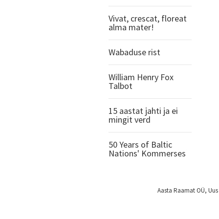
Vivat, crescat, floreat
alma mater!
Wabaduse rist
William Henry Fox
Talbot
15 aastat jahti ja ei
mingit verd
50 Years of Baltic
Nations' Kommerses
Aasta Raamat OÜ, Uus 2