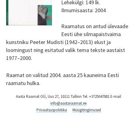
Lehekülgi: 149 lk.
Ilmumisaasta: 2004
Raamatus on antud ülevaade
Eesti ühe silmapaistvaima
kunstniku Peeter Mudisti (1942–2013) elust ja
loomingust ning esitatud valik tema tekste aastaist
1977–2000.
Raamat on valitud 2004. aasta 25 kauneima Eesti
raamatu hulka.
Aasta Raamat OÜ, Uus 27, 10111 Tallinn Tel. +3725047881 E-mail
info@aastaraamat.ee
Privaatsuspoliitika
Müügitingimused