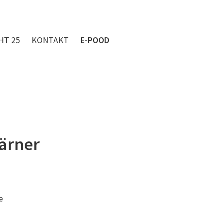
HT 25
KONTAKT
E-POOD
Kärner
re