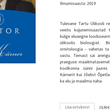
Ilmumisaasta: 2019
Tulevane Tartu Ülikooli r
veetis kujunemisaastad H
külge eluaegne loodusearm
ülikoolis bioloogiat. B
ornitoloogia – vahetas ta 
vastu. Temast sai arengu
praeguse maailmatasemel 
koolkonna sünni juures
Kärnerit kui tõelist Õpetl
ka elu ja maailma näha.
Lisa ostukorvi
19,90 €