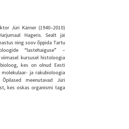
ektor Jüri Kärner (1940–2010)
arjumaal Hageris. Sealt jäi
astus ning soov õppida Tartu
ioloogide “lastehaiguse” –
viimasel kursusel histoloogia
bioloog, kes on olnud Eesti
molekulaar- ja rakubioloogia
. Õpilased meenutavad Jüri
ast, kes oskas organismi taga