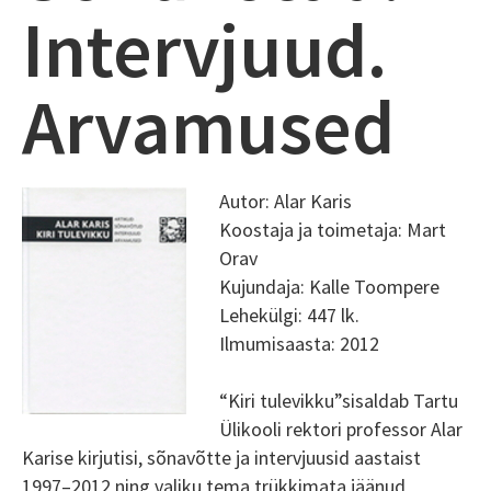
Intervjuud.
Arvamused
Autor: Alar Karis
Koostaja ja toimetaja: Mart
Orav
Kujundaja: Kalle Toompere
Lehekülgi: 447 lk.
Ilmumisaasta: 2012
“Kiri tulevikku”sisaldab Tartu
Ülikooli rektori professor Alar
Karise kirjutisi, sõnavõtte ja intervjuusid aastaist
1997–2012 ning valiku tema trükkimata jäänud