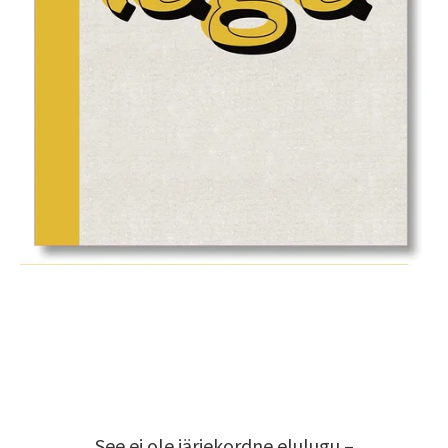
See ei ole järjekordne elulugu –